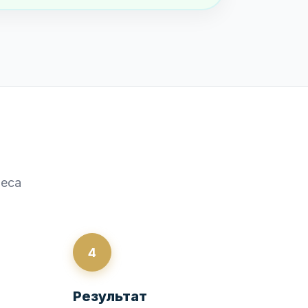
неса
4
Результат