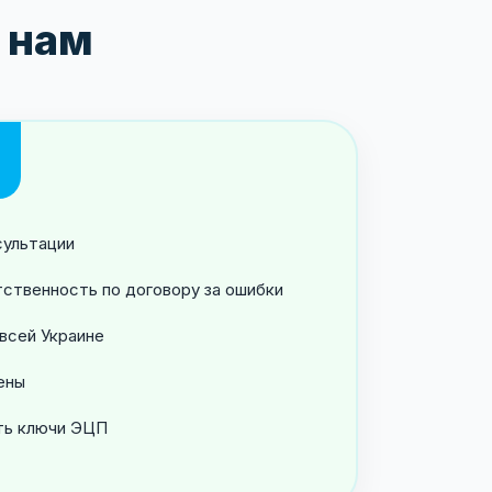
 нам
сультации
ственность по договору за ошибки
всей Украине
ены
ть ключи ЭЦП