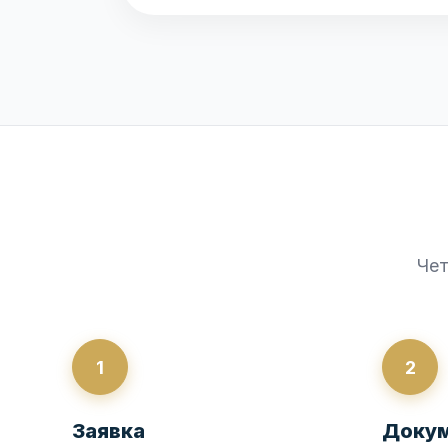
Чет
1
2
Заявка
Доку