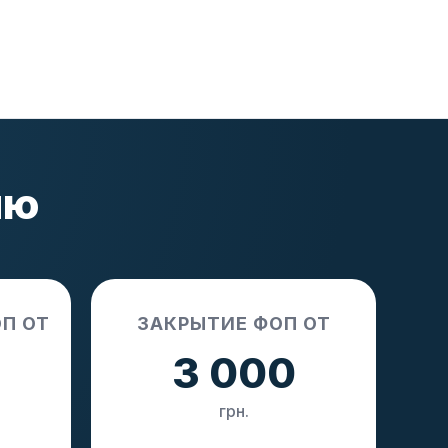
ию
П ОТ
ЗАКРЫТИЕ ФОП ОТ
3 000
грн.