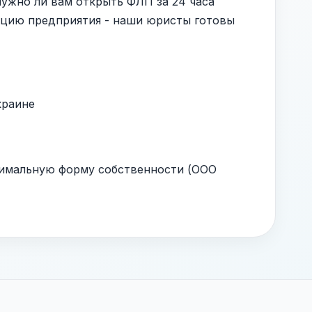
нужно ли вам открыть ФЛП за 24 часа
ацию предприятия - наши юристы готовы
краине
имальную форму собственности (ООО